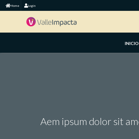
Home
Login
INICIO
RFQ
QUIERO VENDER
ROE
GALERIA
QUIERO TRABAJAR
GALERÍA
Aem ipsum dolor sit ame