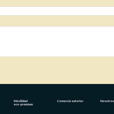
Usuario / Email:
Contraseña:
Olvidé mi contraseña
Recordar
Móvilidad
Comercio exterior
Nosotro
eco-premium
Ingresar